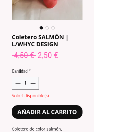
Coletero SALMÓN |
L/WHYC DESIGN
Precio
Precio
 4,50 € 
2,50 €
de
Cantidad
*
oferta
Solo 4 disponible(s)
AÑADIR AL CARRITO
Coletero de color salmón,