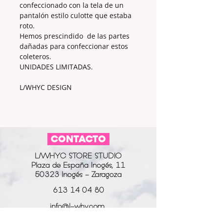
confeccionado con la tela de un
pantalón estilo culotte que estaba
roto.
Hemos prescindido de las partes
dañadas para confeccionar estos
coleteros.
UNIDADES LIMITADAS.
L/WHYC DESIGN
CONTACTO
L/WHYC STORE STUDIO
Plaza de España Inogés, 11
50323 Inogés - Zaragoza
613 14 04 80
info@l-why.com