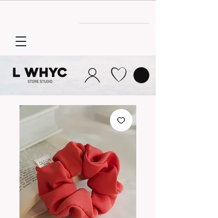
Envío GRATIS
a partir de 30€