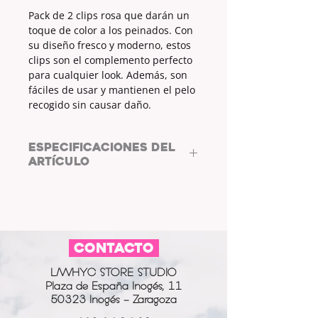
Pack de 2 clips rosa que darán un
toque de color a los peinados. Con
su diseño fresco y moderno, estos
clips son el complemento perfecto
para cualquier look. Además, son
fáciles de usar y mantienen el pelo
recogido sin causar daño.
ESPECIFICACIONES DEL
ARTÍCULO
MATERIAL:
HIERRO Y ACRÍLICO
MEDIDAS (cm):
6,7x2x4
CONTACTO
L/WHYC STORE STUDIO
Plaza de España Inogés, 11
50323 Inogés - Zaragoza