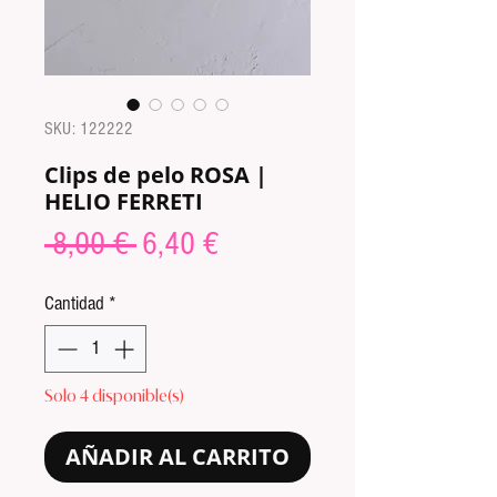
SKU: 122222
Clips de pelo ROSA |
HELIO FERRETI
Precio
Precio
 8,00 € 
6,40 €
de
Cantidad
*
oferta
Solo 4 disponible(s)
AÑADIR AL CARRITO