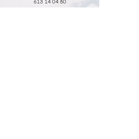
613 14 04 80
info@l-why.com
www.l-why.com
información
SOBRE NOSOTROS
DATOS GENERALES
ENVÍOS Y DEVOLUCIONES
POLÍTICA DE PRIVACIDAD
MI CUENTA
MY ACCOUNT
MIS PEDIDOS
MY WISHLIST