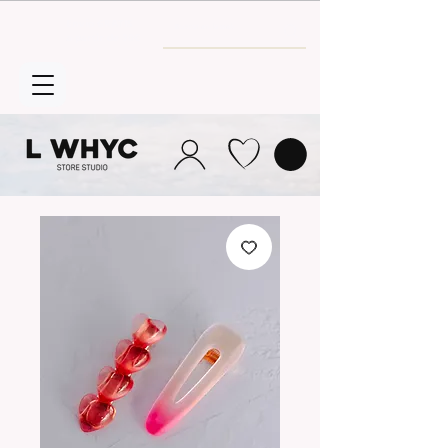
Envío GRATIS
a partir de 30€