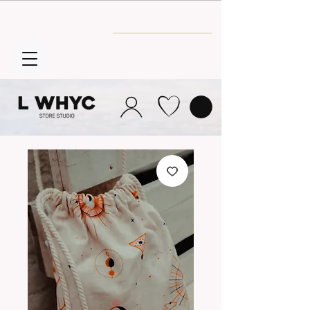
Envío GRATIS
a partir de 30€