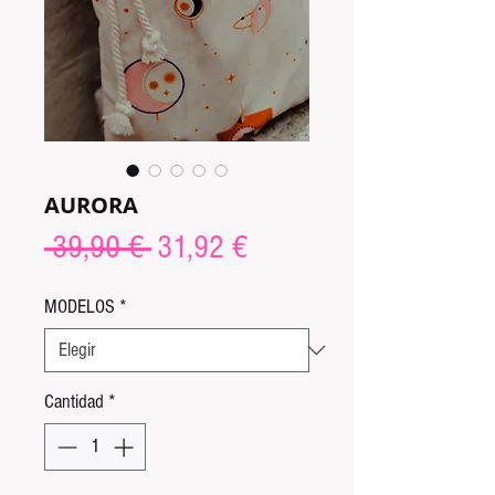
AURORA
Precio
Precio
 39,90 € 
31,92 €
de
MODELOS
*
oferta
Cantidad
*