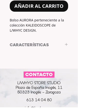
AÑADIR AL CARRITO
Bolso AURORA perteneciente a la
colección KALEIDOSCOPE de
L/WHYC DESIGN.
CARACTERÍSTICAS
TELA EXTERIOR: 75% ALGODÓN
25% POLIESTER
TELA INTERIOR: 100% ALGODÓN
MEDIAS: 39.5 cm x 27.5 cm
CONTACTO
MATERIAL BOLSO: Lona.
MATERIAL ASAS Y CIERRE: Cuerda
L/WHYC STORE STUDIO
de macramé.
Plaza de España Inogés, 11
COLOR EXTERIOR: Blanco roto |
50323 Inogés - Zaragoza
Amarillo | Azul.
COLOR EXTERIOR: Amarillo.
613 14 04 80
| CUIDADOS |
info@l-why.com