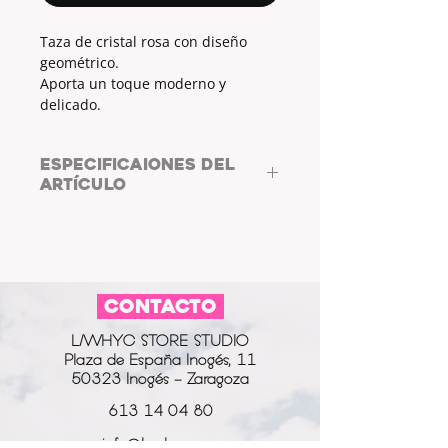
Taza de cristal rosa con diseño
geométrico.
Aporta un toque moderno y
delicado.
ESPECIFICAIONES DEL
ARTÍCULO
MATERIAL:
CRISTAL
CONTACTO
L/WHYC STORE STUDIO
Plaza de España Inogés, 11
50323 Inogés - Zaragoza
613 14 04 80
info@l-why.com