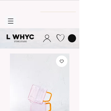
Envío GRATIS
a partir de 30€