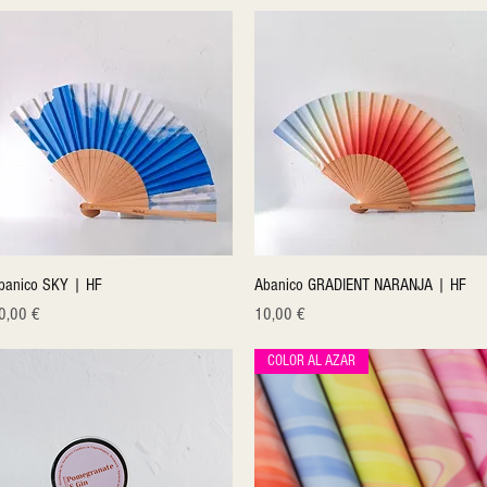
Quick View
Quick View
banico SKY | HF
Abanico GRADIENT NARANJA | HF
ice
Price
0,00 €
10,00 €
COLOR AL AZAR