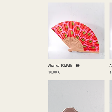
Quick View
Abanico TOMATE | HF
A
Price
Pr
10,00 €
1