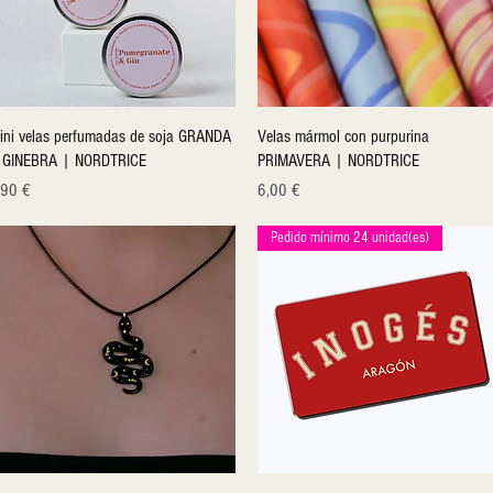
Quick View
Quick View
ini velas perfumadas de soja GRANDA
Velas mármol con purpurina
 GINEBRA | NORDTRICE
PRIMAVERA | NORDTRICE
ice
Price
,90 €
6,00 €
Pedido mínimo 24 unidad(es)