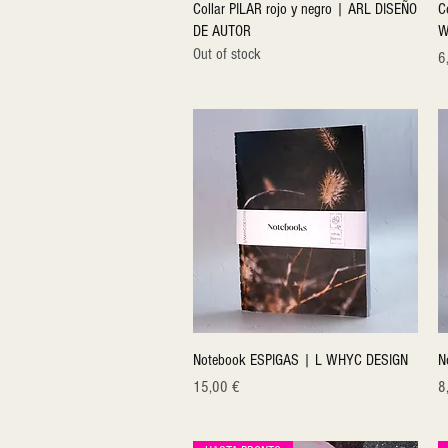
Quick View
Collar PILAR rojo y negro | ARL DISEÑO
C
DE AUTOR
W
Out of stock
Pr
6
Quick View
Notebook ESPIGAS | L WHYC DESIGN
N
Price
Pr
15,00 €
8