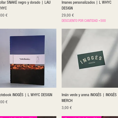
Quick View
Quick View
ollar SNAKE negro y dorado | LAU
Imanes personalizados | L WHYC
HYC
DESIGN
ice
Price
,00 €
29,00 €
DESCUENTO POR CANTIDAD +500
Quick View
Quick View
otebook INOGÉS | L WHYC DESIGN
Imán verde y arena INOGÉS | INOGÉS
MERCH
ice
,00 €
Price
3,00 €