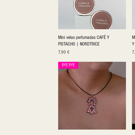
Quick View
Mini velas perfumadas CAFÉ Y
M
PISTACHO | NORDTRICE
Y
Price
Pr
7,90 €
7
BYE BYE