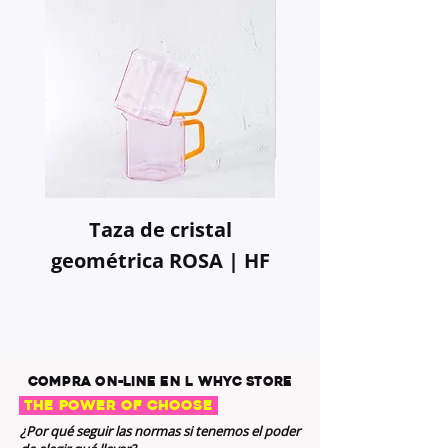
Taza de cristal
Abanico GRAD
geométrica ROSA | HF
NARANJA | 
compra on-line en L WHYC STORE
THE POWER OF CHOOSE
¿Por qué seguir las normas si tenemos el poder