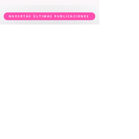
NUESRTAS ÚLTIMAS PUBLICACIONES
whylook
whyphoto
@lwhyc_storestudio