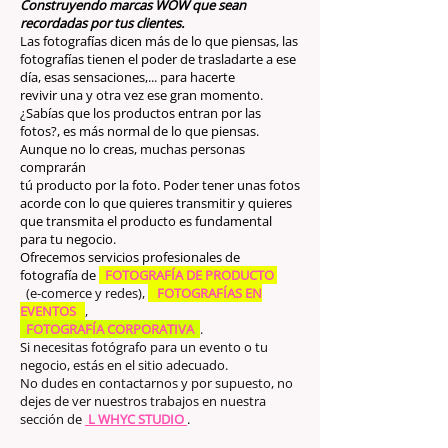
Construyendo marcas WOW que sean
recordadas por tus clientes.
Las fotografías dicen más de lo que piensas, las
fotografías tienen el poder de trasladarte a ese
día, esas sensaciones,... para hacerte
revivir una y otra vez ese gran momento.
¿Sabías que los productos entran por las
fotos?, es más normal de lo que piensas.
Aunque no lo creas, muchas personas
comprarán
tú producto por la foto. Poder tener unas fotos
acorde con lo que quieres transmitir y quieres
que transmita el producto es fundamental
para tu negocio.
Ofrecemos servicios profesionales de
fotografía de
FOTOGRAFÍA DE PRODUCTO
(e-comerce y redes),
FOTOGRAFÍAS EN
EVENTOS
,
FOTOGRAFÍA CORPORATIVA
.
Si necesitas fotógrafo para un evento o tu
negocio, estás en el sitio adecuado.
No dudes en contactarnos y por supuesto, no
dejes de ver nuestros trabajos en nuestra
sección de
L WHYC STUDIO
.