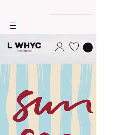
Envío GRATIS
a partir de 30€