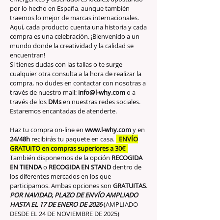
por lo hecho en España, aunque también
traemos lo mejor de marcas internacionales.
Aquí, cada producto cuenta una historia y cada
compra es una celebración. ¡Bienvenido a un
mundo donde la creatividad y la calidad se
encuentran!
Si tienes dudas con las tallas o te surge
cualquier otra consulta a la hora de realizar la
compra, no dudes en contactar con nosotras a
través de nuestro mail:
info@l-why.com
o a
través de los
DMs
en nuestras redes sociales.
Estaremos encantadas de atenderte.
Haz tu compra on-line en
www.l-why.com
y en
24/48h
recibirás tu paquete en casa.
ENVÍO
GRATUITO en compras superiores a 30€
También disponemos de la opción
RECOGIDA
EN TIENDA
o
RECOGIDA EN STAND
dentro de
los diferentes mercados en los que
participamos. Ambas opciones son
GRATUITAS
.
POR NAVIDAD, PLAZO DE ENVÍO AMPLIADO
HASTA EL 17 DE ENERO DE 2026
(AMPLIADO
DESDE EL 24 DE NOVIEMBRE DE 2025)