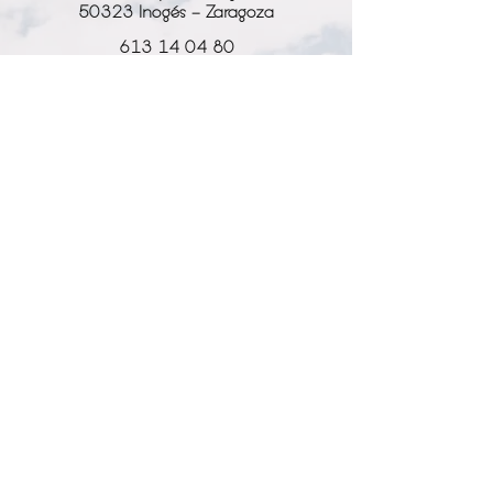
50323 Inogés - Zaragoza
613 14 04 80
info@l-why.com
www.l-why.com
información
SOBRE NOSOTROS
DATOS GENERALES
ENVÍOS Y DEVOLUCIONES
POLÍTICA DE PRIVACIDAD
MI CUENTA
MY ACCOUNT
MIS PEDIDOS