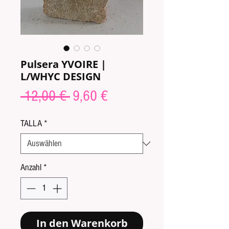
Pulsera YVOIRE |
L/WHYC DESIGN
Standardpreis
Sale-
 12,00 € 
9,60 €
Preis
TALLA
*
Anzahl
*
In den Warenkorb