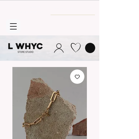
Envío GRATIS
a partir de 30€