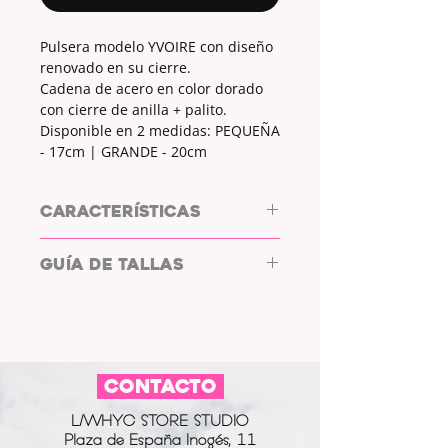
Pulsera modelo YVOIRE con diseño
renovado en su cierre.
Cadena de acero en color dorado
con cierre de anilla + palito.
Disponible en 2 medidas: PEQUEÑA
- 17cm | GRANDE - 20cm
CARACTERÍSTICAS
Pulsera de acero by L/WHYC
GUÍA DE TALLAS
DESIGN
MATERIAL CADENA: ACERO.
COLOR CADENA: DORADO.
MEDIDAS
CM
TIPO DE CIERRE: ANILLA + PALO.
MATERIAL CIERRE: ACERO.
PEQUEÑA
17cm
COLOR CIERRE: DORADO.
CONTACTO
GRANDE
20cm
L/WHYC STORE STUDIO
Plaza de España Inogés, 11