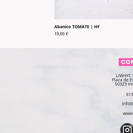
Abanico TOMATE | HF
Preis
10,00 €
CO
L/WHYC 
Plaza de E
50323 In
613
info
www.