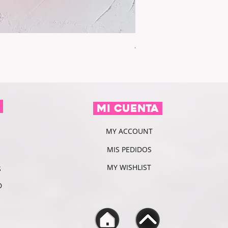
Abanico SKY | HF
Preis
10,00 €
n
MI CUENTA
MY ACCOUNT
MIS PEDIDOS
MY WISHLIST
S
D