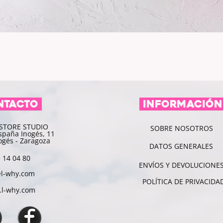
NTACTO
informació
STORE STUDIO
SOBRE NOSOTROS
spaña Inogés, 11
ogés - Zaragoza
DATOS GENERALES
 14 04 80
ENVÍOS Y DEVOLUCIONE
@l-why.com
POLÍTICA DE PRIVACIDA
l-why.com