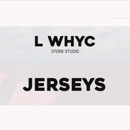
30€
jerseys