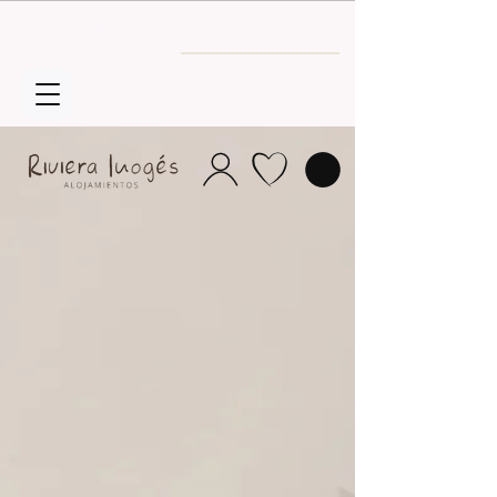
Envío GRATIS
a partir de 30€