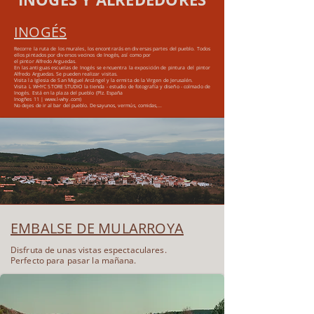
INOGÉS
Recorre la ruta de los murales, los encontrarás en diversas partes del pueblo.
Todos
ellos pintados por diversos vecinos de Inogés, así como por
el pintor Alfredo Arguedas.
En las antiguas escuelas de Inogés se encuentra la exposición de pintura del pintor
Alfredo Arguedas. Se pueden realizar visitas.
Visita la Iglesia de San Miguel Arcángel y la ermita de la Virgen de Jerusalén.
Visita L WHYC STORE STUDIO la tienda - estudio de fotografía y diseño - colmado de
Inogés. Está en la plaza del pueblo (Plz. España
Inogñes 11 |
www.l-why.com
)
No dejes de ir al bar del pueblo. Desayunos, vermús, comidas,...
EMBALSE DE MULARROYA
Disfruta de unas vistas espectaculares.
Perfecto para pasar la mañana.