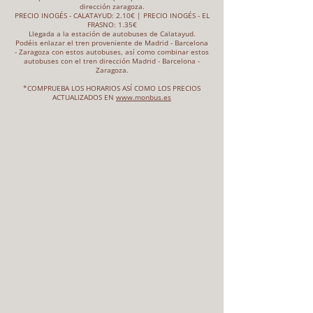
dirección zaragoza.
PRECIO INOGÉS - CALATAYUD: 2.10€ | PRECIO INOGÉS - EL
FRASNO: 1.35€
Llegada a la estación de autobuses de Calatayud.
Podéis enlazar el tren proveniente de Madrid - Barcelona
- Zaragoza con estos autobuses, así como combinar estos
autobuses con el tren dirección Madrid - Barcelona -
Zaragoza.
*COMPRUEBA LOS HORARIOS ASÍ COMO LOS PRECIOS
ACTUALIZADOS EN
www.monbus.es
DONDE ENCONTARNOS