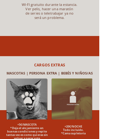
WI-FI gratuito durante
la estancia.
Ver pelis, hacer una maratón
de series o teletrabajar ya no
será un problema.
CARGOS EXTRAS
MASCOTAS | PERSONA EXTRA | BEBÉS Y NIÑOS/AS
+5€/MASCOTA​
+20€/NOCHE
*Deja el alojamiento en
Todo incluido.​
buenas condiciones y repite
*Cama supletoria
tantas veces como quieras sin
volver a pagar este