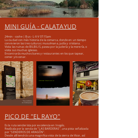
MINI GUÍA - CALATAYUD
24min - coche | Bus - L-X-V 07:15am
La ciudad con más historia de la comarca, donde
en un tiempo
convivieron las tres culturas: musulmana,
judía y cristiana.
Visita las ruinas de BILBILIS, pasea por la judería y la
morería, o
visita sus muchas iglesias.
Encontrarás muchos bares y restaurantes en los que
tapear,
comer y/o cenar.
PICO DE "EL RAYO"
Es la ruta senderista por excelencia
en Inogés.
Realízala por la senda de "LAS BARDERAS", una pista señalizada
por "SENDEROS DE ARAGÓN".
Desde allí tendrás una magnifica vista de la sierra de Vicor, así