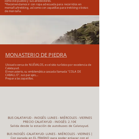
como del pueblo y sus alrededores.
*Recomendamos ir con ropa adecuada para recorridos en
montaña/trekking, así como con zapatillas para trekking o botas
de montaña.
MONASTERIO DE PIEDRA
Ubicado cerca de NUÉVALOS, es el sitio turístico por excelencia de
Calatayud.
El monasterio, su emblemática cascada llamada "COLA DE
CABALLO", sus parajes,...
Prepara las zapatillas.
LLEGA A INOGÉS EN BUS
BUS CALATAYUD - INOGÉS: LUNES - MIÉRCOLES - VIERNES
PRECIO CALATAYUD - INOGÉS: 2.10€
Salida desde la estación de autobuses de Calatayud.
BUS INOGÉS -CALATAYUD: LUNES - MIÉRCOLES - VIERNES |
Con parada en EL FRASNO para poder enlazar con el