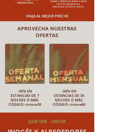
*BEBES Y NIÑOS/AS HASTA 3 AÑOS
suplemento.
Cuna de viaje gratuita.
Indícanoslo al hacer la reserva.
VIAJA AL MEJOR PRECIO
APROVECHA NUESTRAS
OFERTAS
-30% EN
-60% EN
ESTANCIAS DE 7
ESTANCIAS DE 30
NOCHES O MÁS.
NOCHES O MÁS.
CÓDIGO: riviera30
CÓDIGO: riviera60
QUÉ VER - HACER
INOGÉS Y ALREDEDORES