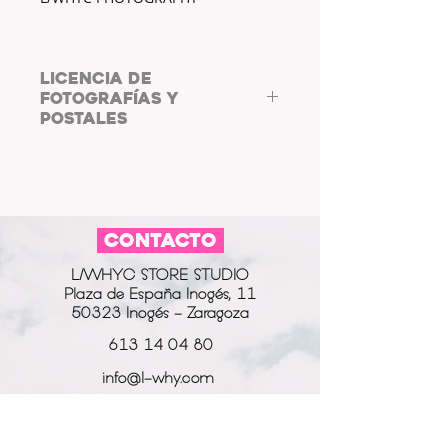
LICENCIA DE
FOTOGRAFÍAS Y
POSTALES
COPYRIGHT: L/WHYC
PHOTOGRAPHY.
Al adquirir las fotos y postales de
L/WHYC
CONTACTO
PHOTOGRAPHY,
aceptas
cumplir
co
n la
LICENCIA DE FOTOGRAFÍAS Y
L/WHYC STORE STUDIO
POSTALES.
Plaza de España Inogés, 11
Las postales digitales están
50323 Inogés - Zaragoza
destinadas a usarse como fondo
de pantalla o salvapantallas, así
613 14 04 80
como su uso en marcos de fotos
info@l-why.com
digitales.
Puedes compartir la fotografía o
www.l-why.com
postal en tus perfiles de redes