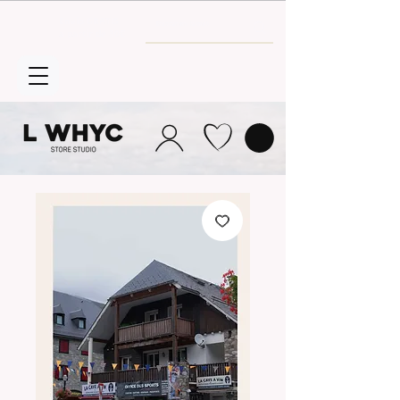
Envío GRATIS
a partir de 30€