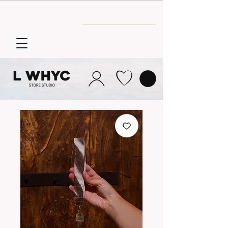
Envío GRATIS
a partir de 30€