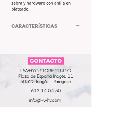
zebra y hardware con anilla en
plateado.
CARACTERÍSTICAS
Llavero ZEBRA by L/WHYC DESIGN
ESTAMPADO: sí
TIPO DE ESTAMPADO: zebra
COLOR ESTAMPADO: blanco y
CONTACTO
marrón
COLOR HARDWARE Y ANILLA:
L/WHYC STORE STUDIO
plateado
Plaza de España Inogés, 11
50323 Inogés - Zaragoza
613 14 04 80
info@l-why.com
www.l-why.com
información