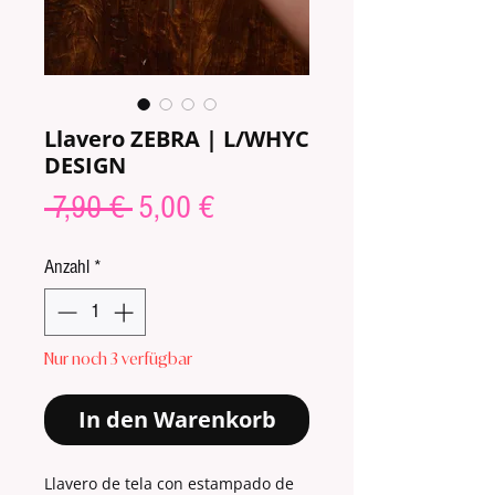
Llavero ZEBRA | L/WHYC
DESIGN
Standardpreis
Sale-
 7,90 € 
5,00 €
Preis
Anzahl
*
Nur noch 3 verfügbar
In den Warenkorb
Llavero de tela con estampado de