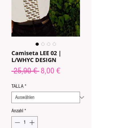
Camiseta LEE 02 |
L/WHYC DESIGN
Standardpreis
Sale-
 25,90 € 
8,00 €
Preis
TALLA
*
Anzahl
*