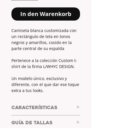
In den Warenkorb
Camiseta blanca customizada con
un rectángulo de tela en tonos
negros y amarillos, cosido en la
parte central de su espalda
Pertenece a la colección Custom t-
shirt de la firma L/WHYC DESIGN.
Un modelo único, exclusivo y
diferente, con el que dar ese toque
extra a tus looks.
CARACTERÍSTICAS
CUSTOM T-SHIRTS
GUÍA DE TALLAS
ROLY ATOMIC 180