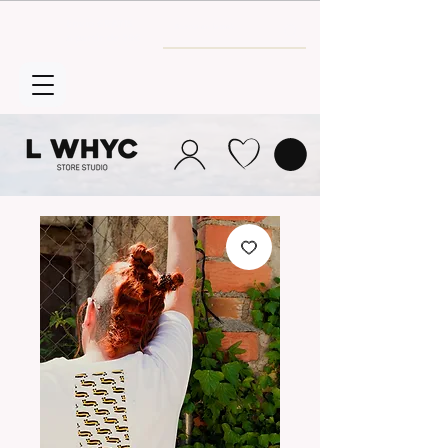
Envío GRATIS
a partir de 30€