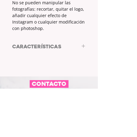
No se pueden manipular las
fotografías: recortar, quitar el logo,
añadir cualquier efecto de
Instagram o cualquier modificación
con photoshop.
CARACTERÍSTICAS
3600x5600px
A su máxima resolución.
Lista para ser impresa si lo deseas.
*Licencia estandar.
CONTACTO
No se pueden usar las fotografías
para su venta.
L/WHYC STORE STUDIO
Está permitido compartir las
Plaza de España Inogés, 11
fotografías en tus redes sociales.
50323 Inogés - Zaragoza
No se pueden manipular las
fotografías: recortar, quitar el logo,
613 14 04 80
añadir cualquier efecto de
info@l-why.com
Instagram o cuaquier modificación
con photoshop.
www.l-why.com