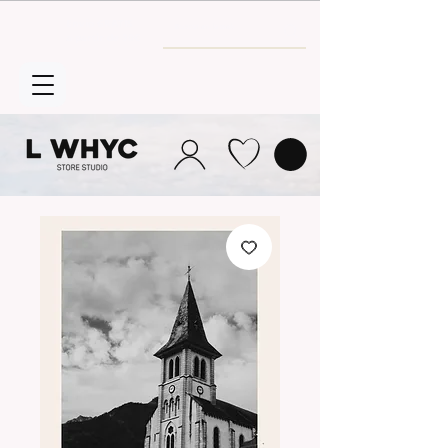
Envío GRATIS
a partir de 30€