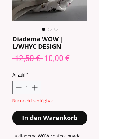
Diadema WOW |
L/WHYC DESIGN
Standardpreis
Sale-
 12,50 € 
10,00 €
Preis
Anzahl
*
Nur noch 1 verfügbar
In den Warenkorb
La diadema WOW confeccionada