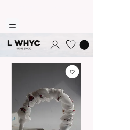
Envío GRATIS
a partir de 30€