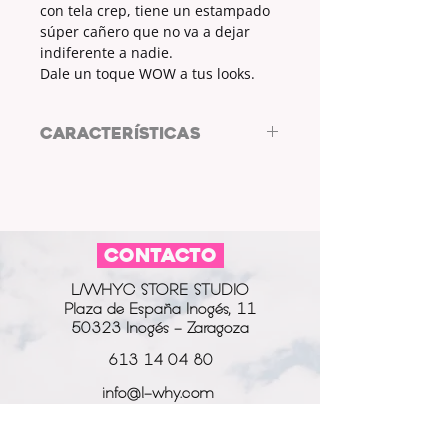
con tela crep, tiene un estampado
súper cañero que no va a dejar
indiferente a nadie.
Dale un toque WOW a tus looks.
CARACTERÍSTICAS
.MEDIAS DIADEMA
DIÁMETRO: 39cm
.COMPOSICIÓN
CONTACTO
TELA: CREP
COLOR: BLANCO
L/WHYC STORE STUDIO
ESTAMPADO: SÍ
Plaza de España Inogés, 11
COLOR ESTAMPADO: MUTICOLOR
50323 Inogés - Zaragoza
TIPO DE ESTAMPADO: DIBUJOS
613 14 04 80
info@l-why.com
www.l-why.com