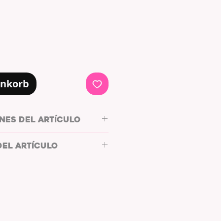
enkorb
NES DEL ARTÍCULO
 NOTEBLOCK
DEL ARTÍCULO
CO
O:
MOTAS EN COLOR ROJO
NCO