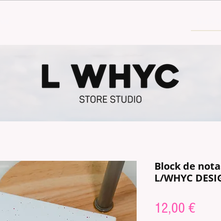
30€
Block de not
L/WHYC DESI
Preis
12,00 €