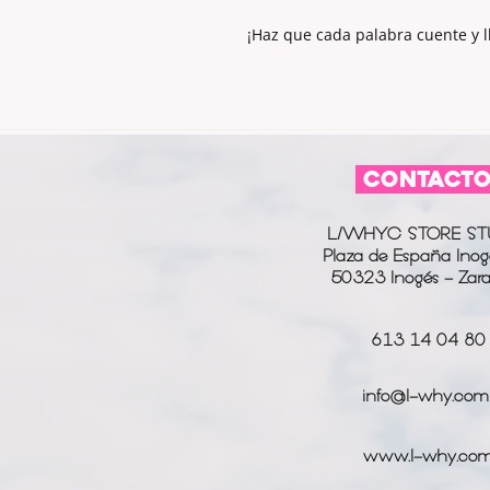
¡Haz que cada palabra cuente y ll
CONTACT
L/WHYC STORE ST
Plaza de España Inog
50323 Inogés - Zar
613 14 04 80
info@l-why.com
www.l-why.co