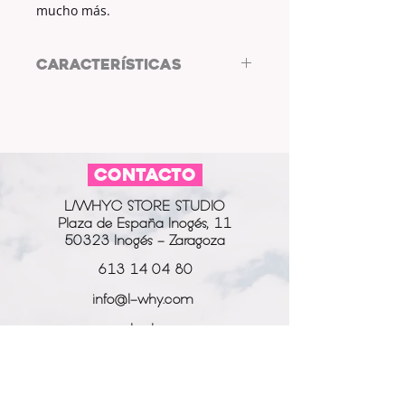
mucho más.
CARACTERÍSTICAS
TAMAÑO: 10X15
1772px X 1181px
Ideal para móviles, tablets,
portátiles, ordenadores de mesa,
CONTACTO
marcos fotográficos digitales y
mucho más.
L/WHYC STORE STUDIO
Plaza de España Inogés, 11
50323 Inogés - Zaragoza
613 14 04 80
info@l-why.com
www.l-why.com
información