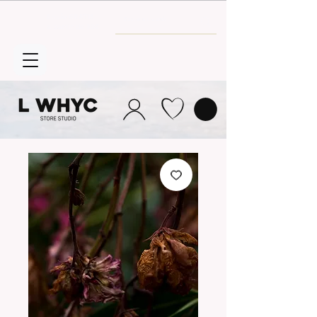
Envío GRATIS
a partir de 30€