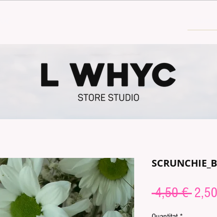
30€
SCRUNCHIE_
Preu
 4,50 € 
2,50
norm
Quantitat
*