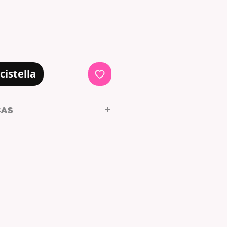
cistella
CAS
 de color verde.
a mano a 40º
ura media ··