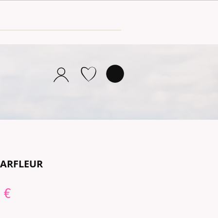
BARFLEUR
Preu
 €
al
d'oferta