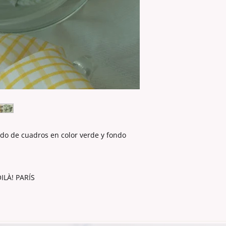
Se puede usar Peclo
No usar secadora.
Secar en horizontal.
do de cuadros en color verde y fondo
ILÀ! PARÍS