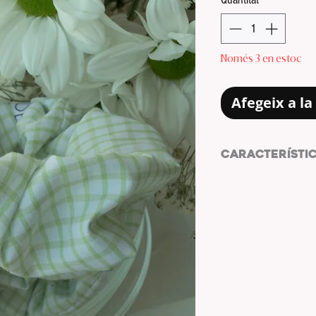
Només 3 en estoc
Afegeix a la 
CARACTERÍSTI
TELA: Popelín.
COLOR: Blaco.
ESTAMPADO: Cuadros
MEDIDAS: 50x10
GOMA: Sí.
LAZO: No.
| LAVADO|
Lavar a máquina o 
No usar lejía.
Planchar a temperat