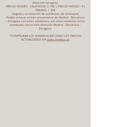
dirección zaragoza.
PRECIO INOGÉS - CALATAYUD: 2.10€ | PRECIO INOGÉS - EL
FRASNO: 1.35€
Llegada a la estación de autobuses de Calatayud.
Podéis enlazar el tren proveniente de Madrid - Barcelona
- Zaragoza con estos autobuses, así como combinar estos
autobuses con el tren dirección Madrid - Barcelona -
Zaragoza.
*COMPRUEBA LOS HORARIOS ASÍ COMO LOS PRECIOS
ACTUALIZADOS EN
www.monbus.es
DONDE ENCONTARNOS