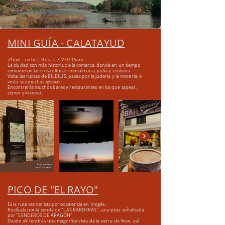
MINI GUÍA - CALATAYUD
24min - coche | Bus - L-X-V 07:15am
La ciudad con más historia de la comarca, donde
en un tiempo
convivieron las tres culturas: musulmana,
judía y cristiana.
Visita las ruinas de BILBILIS, pasea por la judería y la
morería, o
visita sus muchas iglesias.
Encontrarás muchos bares y restaurantes en los que
tapear,
comer y/o cenar.
PICO DE "EL RAYO"
Es la ruta senderista por excelencia
en Inogés.
Realízala por la senda de "LAS BARDERAS", una pista señalizada
por "SENDEROS DE ARAGÓN".
Desde allí tendrás una magnifica vista de la sierra de Vicor, así