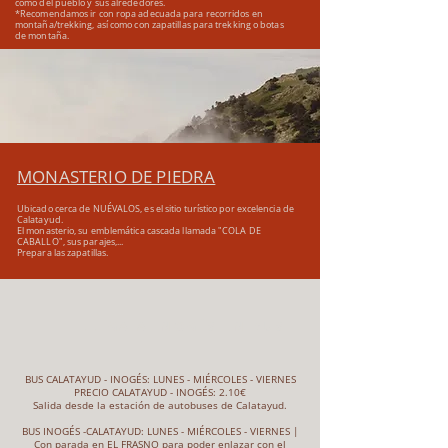
como del pueblo y sus alrededores.
*Recomendamos ir con ropa adecuada para recorridos en
montaña/trekking, así como con zapatillas para trekking o botas
de montaña.
MONASTERIO DE PIEDRA
Ubicado cerca de NUÉVALOS, es el sitio turístico por excelencia de
Calatayud.
El monasterio, su emblemática cascada llamada "COLA DE
CABALLO", sus parajes,...
Prepara las zapatillas.
LLEGA A INOGÉS EN BUS
BUS CALATAYUD - INOGÉS: LUNES - MIÉRCOLES - VIERNES
PRECIO CALATAYUD - INOGÉS: 2.10€
Salida desde la estación de autobuses de Calatayud.
BUS INOGÉS -CALATAYUD: LUNES - MIÉRCOLES - VIERNES |
Con parada en EL FRASNO para poder enlazar con el