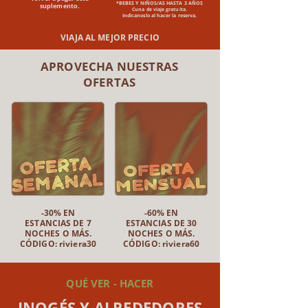
*BEBES Y NIÑOS/AS HASTA 3 AÑOS
suplemento.
Cuna de viaje gratuita.
Indícanoslo al hacer la reserva.
VIAJA AL MEJOR PRECIO
APROVECHA NUESTRAS
OFERTAS
-30% EN
-60% EN
ESTANCIAS DE 7
ESTANCIAS DE 30
NOCHES O MÁS.
NOCHES O MÁS.
CÓDIGO: riviera30
CÓDIGO: riviera60
QUÉ VER - HACER
INOGÉS Y ALREDEDORES