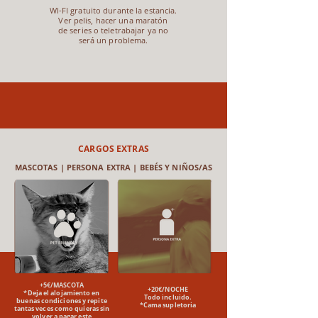
WI-FI gratuito durante
la estancia.
Ver pelis, hacer una maratón
de series o teletrabajar ya no
será un problema.
CARGOS EXTRAS
MASCOTAS | PERSONA EXTRA | BEBÉS Y NIÑOS/AS
+5€/MASCOTA​
+20€/NOCHE
*Deja el alojamiento en
Todo incluido.​
buenas condiciones y repite
*Cama supletoria
tantas veces como quieras sin
volver a pagar este