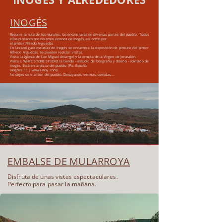
INOGÉS
Recorre la ruta de los murales, los encontrarás en diversas partes del pueblo.
Todos
ellos pintados por diversos vecinos de Inogés, así como por
el pintor Alfredo Arguedas.
En las antiguas escuelas de Inogés se encuentra la exposición de pintura del pintor
Alfredo Arguedas. Se pueden realizar visitas.
Visita la Iglesia de San Miguel Arcángel y la ermita de la Virgen de Jerusalén.
Visita L WHYC STORE STUDIO la tienda - estudio de fotografía y diseño - colmado de
Inogés. Está en la plaza del pueblo (Plz. España
Inogñes 11 |
www.l-why.com
)
No dejes de ir al bar del pueblo. Desayunos, vermús, comidas,...
EMBALSE DE MULARROYA
Disfruta de unas vistas espectaculares.
Perfecto para pasar la mañana.