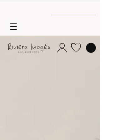
Envío GRATIS
a partir de 30€