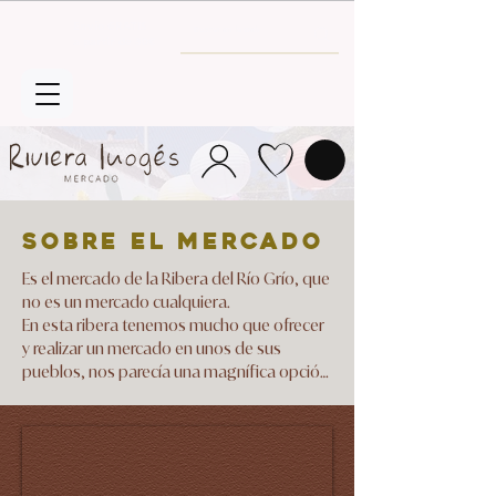
Envío GRATIS
a partir de 30€
sobre el mercado
Es el mercado de la Ribera del Río Grío, que 
no es un mercado cualquiera.

En esta ribera tenemos mucho que ofrecer 
y realizar un mercado en unos de sus 
pueblos, nos parecía una magnífica opción 
para pasar un fin de semana diferente y 
aumentar la oferta cultural en Inogés.

Para este verano en RIVIERA MARKET 
hemos cambiado el mercado por los 
TALLERES DE VERANO
