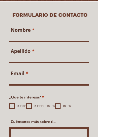
Formulario de contacto
Nombre
Apellido
Email
O
¿Qué te interesa?
*
b
l
PUESTO
PUESTO + TALLER
TALLER
i
g
a
t
Cuéntanos más sobre ti...
o
r
i