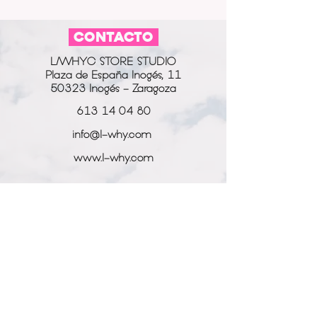
CONTACTO
L/WHYC STORE STUDIO
Plaza de España Inogés, 11
50323 Inogés - Zaragoza
613 14 04 80
info@l-why.com
www.l-why.com
información
SOBRE NOSOTROS
DATOS GENERALES
ENVÍOS Y DEVOLUCIONES
POLÍTICA DE PRIVACIDAD