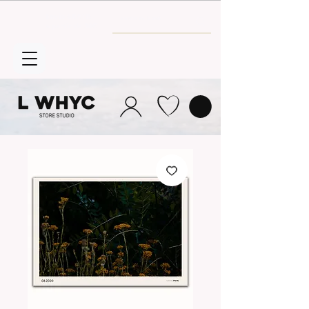
Envío GRATIS
a partir de 30€