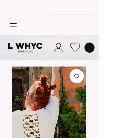
Envío GRATIS
a partir de 30€