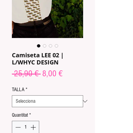
Camiseta LEE 02 |
L/WHYC DESIGN
Preu
Preu
 25,90 € 
8,00 €
normal
d'oferta
TALLA
*
Quantitat
*