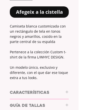
Afegeix a la cistella
Camiseta blanca customizada con
un rectángulo de tela en tonos
negros y amarillos, cosido en la
parte central de su espalda
Pertenece a la colección Custom t-
shirt de la firma L/WHYC DESIGN.
Un modelo único, exclusivo y
diferente, con el que dar ese toque
extra a tus looks.
CARACTERÍSTICAS
CUSTOM T-SHIRTS
GUÍA DE TALLAS
ROLY ATOMIC 180