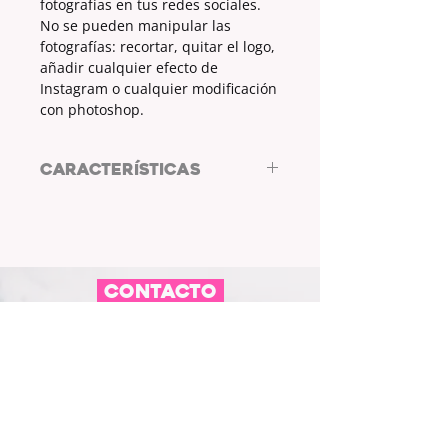
fotografías en tus redes sociales.
No se pueden manipular las
fotografías: recortar, quitar el logo,
añadir cualquier efecto de
Instagram o cualquier modificación
con photoshop.
CARACTERÍSTICAS
RESOLUCIÓN: 2480x3543 mp
21x30 cm
Lista para ser impresa si lo deseas.
*Licencia estandar.
CONTACTO
No se pueden usar las fotografías
para su venta.
L/WHYC STORE STUDIO
Está permitido compartir las
Plaza de España Inogés, 11
fotografías en tus redes sociales.
50323 Inogés - Zaragoza
No se pueden manipular las
fotografías: recortar, quitar el logo,
613 14 04 80
añadir cualquier efecto de
info@l-why.com
Instagram o cuaquier modificación