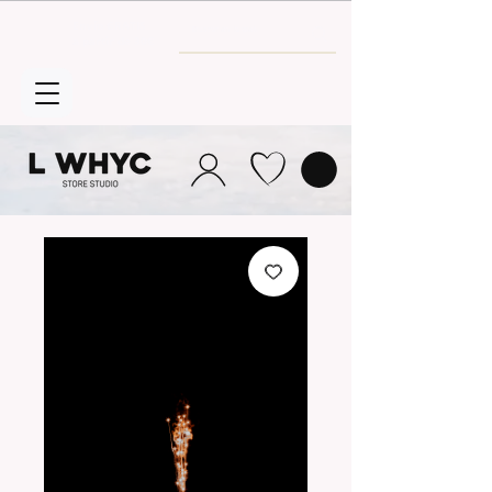
Envío GRATIS
a partir de 30€