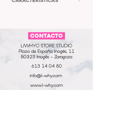
CARACTERÍSTICAS
TAMAÑO: 3312X4000 Pixeles
RECOMENDACIONES: Para su
impresión se recomienda poner los
bordes en enegro, ya que saldrán
CONTACTO
bordes tanto en la parte superior
como en la parte inferior de la
L/WHYC STORE STUDIO
imagén.
Plaza de España Inogés, 11
50323 Inogés - Zaragoza
613 14 04 80
info@l-why.com
www.l-why.com
información
SOBRE NOSOTROS
DATOS GENERALES