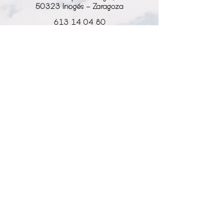
fotografías: recortar, quitar el logo,
50323 Inogés - Zaragoza
añadir cualquier efecto de
Instagram o cualquier modificación
613 14 04 80
con photoshop.
info@l-why.com
www.l-why.com
información
SOBRE NOSOTROS
DATOS GENERALES
ENVÍOS Y DEVOLUCIONES
POLÍTICA DE PRIVACIDAD
MI CUENTA
MY ACCOUNT
MIS PEDIDOS