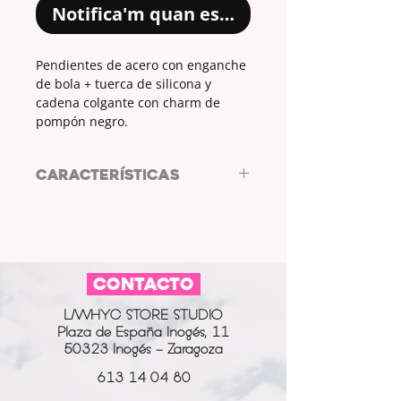
Notifica'm quan estigui disponible
Pendientes de acero con enganche
de bola + tuerca de silicona y
cadena colgante con charm de
pompón negro.
CARACTERÍSTICAS
Pendientes de acero by ARL Diseño
de Autor.
Enganche de bola + tuerca de
silicona.
CONTACTO
Cadena colgante.
COLOR ENGANCHE + CADENA:
L/WHYC STORE STUDIO
dorado.
Plaza de España Inogés, 11
CHARM:
pompón.
50323 Inogés - Zaragoza
COLOR CHARM:
negro.
613 14 04 80