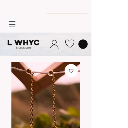
Envío GRATIS
a partir de 30€