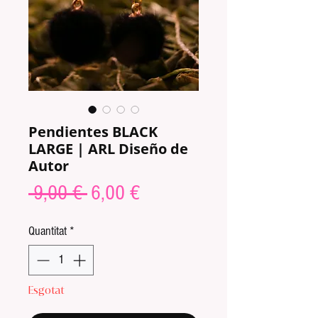
Pendientes BLACK
LARGE | ARL Diseño de
Autor
Preu
Preu
 9,00 € 
6,00 €
normal
d'oferta
Quantitat
*
Esgotat