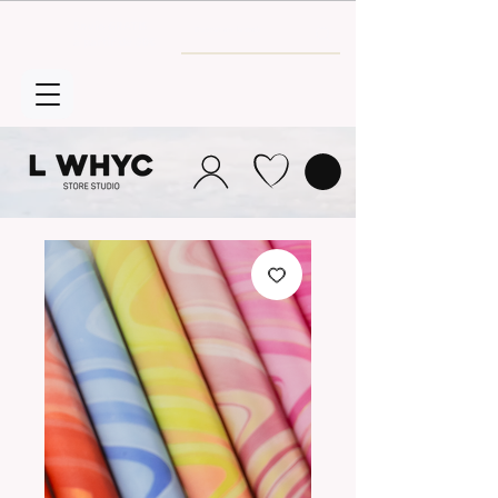
Envío GRATIS
a partir de 30€