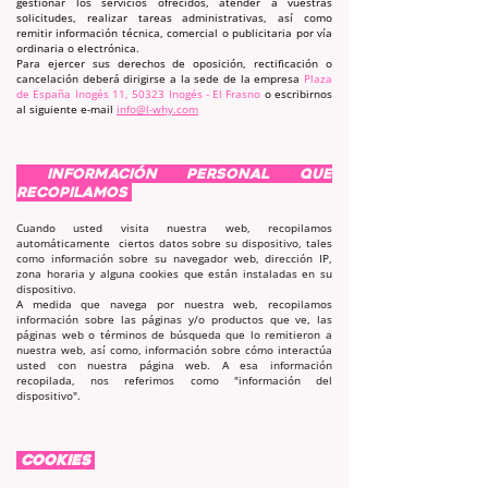
gestionar los servicios ofrecidos, atender a vuestras
solicitudes, realizar tareas administrativas, así como
remitir información técnica, comercial o publicitaria por vía
ordinaria o electrónica.
Para ejercer sus derechos de oposición, rectificación o
cancelación deberá dirigirse a la sede de la empresa
Plaza
de España Inogés 11, 50323 Inogés - El Frasno
o escribirnos
al siguiente e-mail
info@l-why.com
INFORMACIÓN PERSONAL QUE
RECOPILAMOS
Cuando usted visita nuestra web, recopilamos
automáticamente ciertos datos sobre su dispositivo, tales
como información sobre su navegador web, dirección IP,
zona horaria y alguna cookies que están instaladas en su
dispositivo.​
A medida que navega por nuestra web, recopilamos
información sobre las páginas y/o productos que ve, las
páginas web o términos de búsqueda que lo remitieron a
nuestra web, así como, información sobre cómo interactúa
usted con nuestra página web. A esa información
recopilada, nos referimos como "información del
dispositivo".
COOKIES