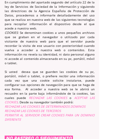
En cumplimiento del apartado segundo del artículo 22 de la
ley de Servicios de Sociedad de la Información y siguiendo
las directrices de la Agencia Española de Protección de
Datos, procedemos a informarle detalladamente del uso
que se realiza en nuestra web de las siguientes tecnologías
para recopilar información el dispositivo desde el que
acede a nuestra web.
COOKIES:
Se denominan cookies a unos pequeños archivos
que se graban en el navegador o utilizado por cada
visitante de nuestra web para que el servidor pueda
recordar la visita de ese usuario con posterioridad cuando
vuelva a acceder a nuestra web o contenidos. Esta
información no revela su identidad, ni dato personal alguno
ni accede al contenido almacenado en su pc, portátil, móvil
o tablet.
Si usted desea que se guarden las cookies de su pc,
portátil, móvil o tablet, o prefiere recibir una información
cada vez que una cookie solicite instalarse, puede
configurar sus opciones de navegación para que se haga de
esa forma. Al acceder a nuestra web se le abrirá un
recuadro en la parte baja informándole de la cookies, las
cuales puede
RECHAZAR LAS COOKIES
o
ACEPTAR LAS
COOKIES
. Desde su navegador también podrá:
RECHAZAR LAS COOKIES DE DETERMINADOS DOMINOS
RECHAZAR LAS COOKIES DE TERCEROS
PERMITIR AL SERVIDOR CREAR COOKIES PARA UN DOMINIO
DIFERENTE
NO RASTREO O SIEGUIMIENTO