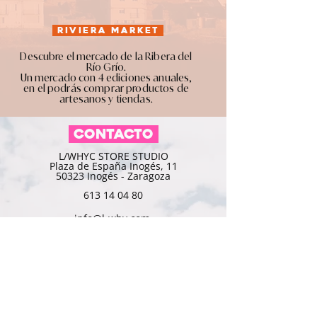
RIVIERA MARKET
Descubre el mercado de la Ribera del
Río Grío.
Un mercado con 4 ediciones anuales,
en el podrás comprar productos de
artesanos y tiendas.
CONTACTO
L/WHYC STORE STUDIO
Plaza de España Inogés, 11
50323 Inogés - Zaragoza
613 14 04 80
info@l-why.com
www.l-why.com
información
SOBRE NOSOTROS
DATOS GENERALES