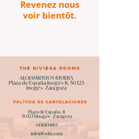
Revenez nous
voir bientôt.
the riviera rooms
ALOJAMIENTOS RIVIERA
Plaza de España Inogés 11, 50323
Inogés- Zaragoza
política de cancelaciones
Plaza de España, 11
50323 | Inogés - Zaragoza
613140480
info@l-why.com