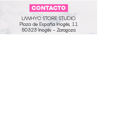
CONTACTO
L/WHYC STORE STUDIO
Plaza de España Inogés, 11
50323 Inogés - Zaragoza
613 14 04 80
info@l-why.com
www.l-why.com
información
SOBRE NOSOTROS
DATOS GENERALES
ENVÍOS Y DEVOLUCIONES
POLÍTICA DE PRIVACIDAD
MI CUENTA