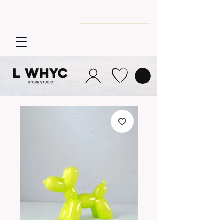
Envío GRATIS
a partir de 30€