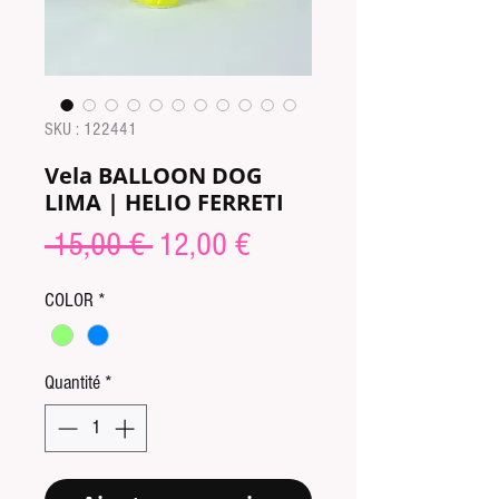
SKU : 122441
Vela BALLOON DOG
LIMA | HELIO FERRETI
Prix
Prix
 15,00 € 
12,00 €
original
promotionnel
COLOR
*
Quantité
*