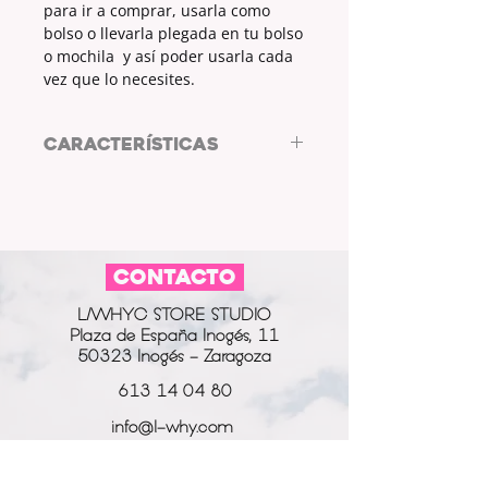
para ir a comprar, usarla como
bolso o llevarla plegada en tu bolso
o mochila y así poder usarla cada
vez que lo necesites.
CARACTERÍSTICAS
Bolsa de tela reutilizable de
L/WHYC DESIGN
MEDIDAS: 37x44cm
ASAS: 30cm
CONTACTO
COLOR TELA: BLANCO
ESTAMPADO: PINCELADAS
L/WHYC STORE STUDIO
COLOR ESTAMPADO: NEGRO
Plaza de España Inogés, 11
50323 Inogés - Zaragoza
613 14 04 80
info@l-why.com
www.l-why.com