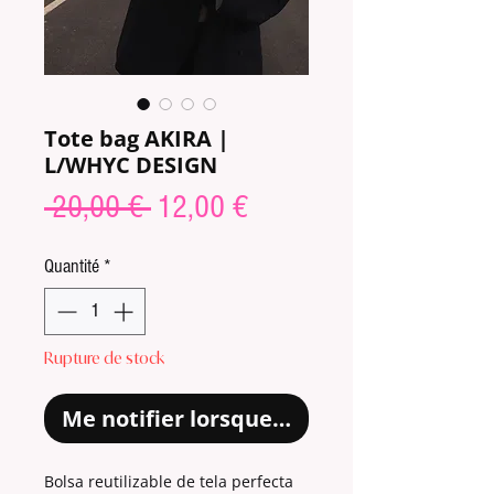
Tote bag AKIRA |
L/WHYC DESIGN
Prix
Prix
 20,00 € 
12,00 €
original
promotionnel
Quantité
*
Rupture de stock
Me notifier lorsque cet article est disp
Bolsa reutilizable de tela perfecta