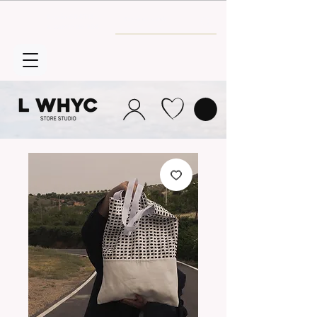
Envío GRATIS
a partir de 30€