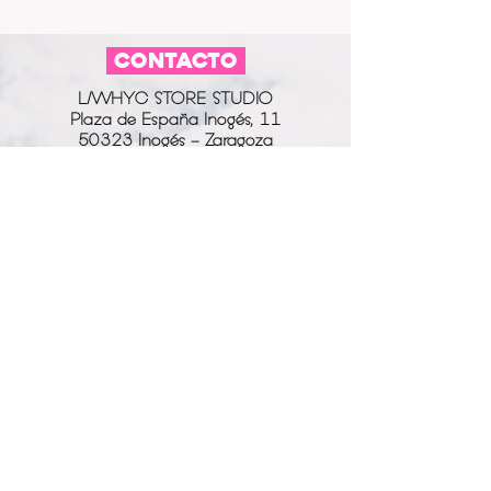
COLOR: Negro
TAPAS: Semi duras de cartón.
CONTACTO
ESTAMPADO: Un pino y un círculo.
COLOR ESTAMPADO: Blanco
L/WHYC STORE STUDIO
HOJAS: 40
Plaza de España Inogés, 11
GROSOR DE LAS HOJAS: 80g.
50323 Inogés - Zaragoza
613 14 04 80
info@l-why.com
www.l-why.com
información
SOBRE NOSOTROS
DATOS GENERALES
ENVÍOS Y DEVOLUCIONES
POLÍTICA DE PRIVACIDAD