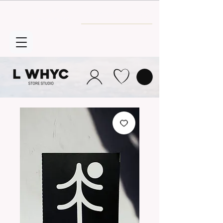
Envío GRATIS
a partir de 30€