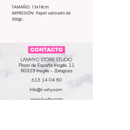
TAMAÑO: 13x18cm
IMPRESIÓN: Papel satinado de
300gr.
CONTACTO
L/WHYC STORE STUDIO
Plaza de España Inogés, 11
50323 Inogés - Zaragoza
613 14 04 80
info@l-why.com
www.l-why.com
información
SOBRE NOSOTROS