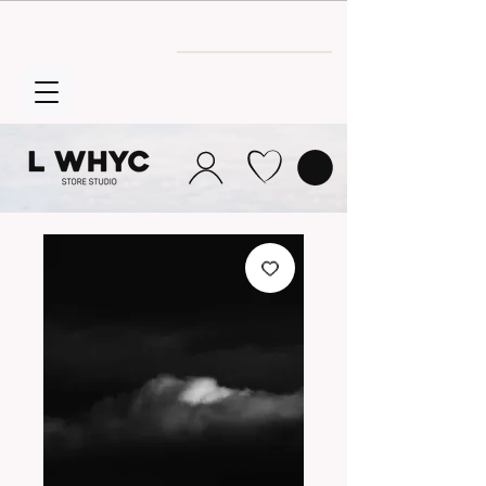
Envío GRATIS
a partir de 30€