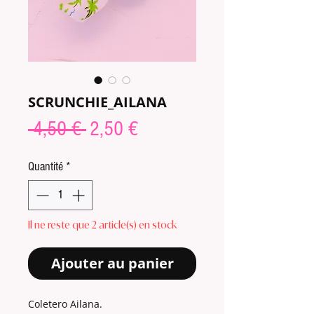
SCRUNCHIE_AILANA
Prix
Prix
 4,50 € 
2,50 €
original
promotionnel
Quantité
*
Il ne reste que 2 article(s) en stock
Ajouter au panier
Coletero Ailana.