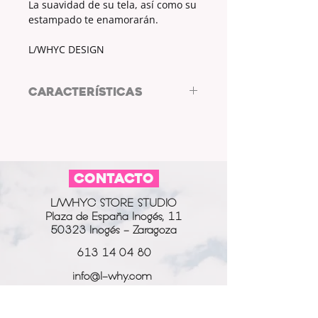
La suavidad de su tela, así como su
estampado te enamorarán.
L/WHYC DESIGN
CARACTERÍSTICAS
COLOR: BLANCO
YESTAMPADO MULTICOLOR
ESTAMPADO: CASAS, PALMERAS Y
PIÑAS
CONTACTO
MEDIDAS COLETERO: 50cm X 5cm
MEDIAS GOMA: 21cm.
L/WHYC STORE STUDIO
Plaza de España Inogés, 11
50323 Inogés - Zaragoza
613 14 04 80
info@l-why.com
www.l-why.com