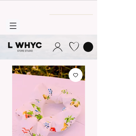
Envío GRATIS
a partir de 30€