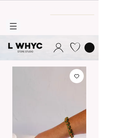
Envío GRATIS
a partir de 30€