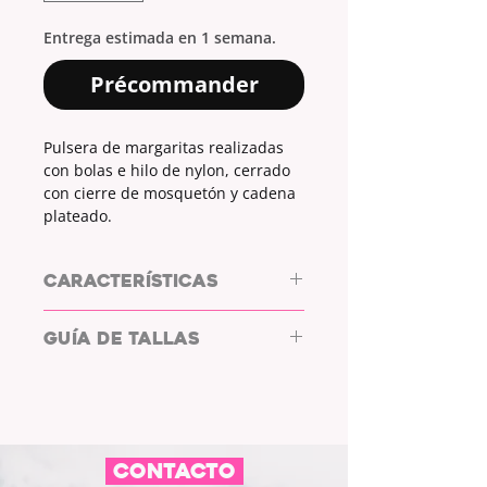
Entrega estimada en 1 semana.
Précommander
Pulsera de margaritas realizadas
con bolas e hilo de nylon, cerrado
con cierre de mosquetón y cadena
plateado.
CARACTERÍSTICAS
PULSERA DE ACERO by L/WHYC
GUÍA DE TALLAS
DESIGN
COLOR BOLAS: VERDE MILITAR Y
NARANJA
TALLA
DESDE
HASTA
MATERIAL HILO: NYLON
MATERIAL CIERRE: ACERO
PEQUEÑA
17cm
20cm
COLOR CIERRE: PLATEADO
CONTACTO
GRANDE
19cm
22cm