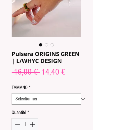
Pulsera ORIGINS GREEN
| L/WHYC DESIGN
Prix
Prix
 16,00 € 
14,40 €
original
promotionnel
TAMAÑO
*
Quantité
*