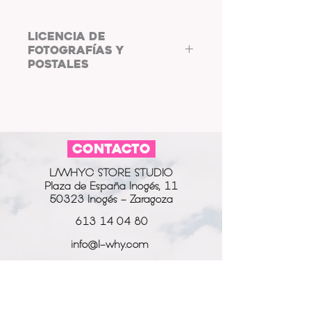
LICENCIA DE
FOTOGRAFÍAS Y
POSTALES
COPYRIGHT: L/WHYC
PHOTOGRAPHY.
Al adquirir las fotos y postales de
L/WHYC
CONTACTO
PHOTOGRAPHY,
aceptas
cumplir
co
n la
LICENCIA DE FOTOGRAFÍAS Y
L/WHYC STORE STUDIO
POSTALES.
Plaza de España Inogés, 11
Las postales digitales están
50323 Inogés - Zaragoza
destinadas a usarse como fondo
de pantalla o salvapantallas, así
613 14 04 80
como su uso en marcos de fotos
info@l-why.com
digitales.
Puedes compartir la fotografía o
www.l-why.com
postal en tus perfiles de redes
sociales, bajo el etiquetando y
información
mencionando