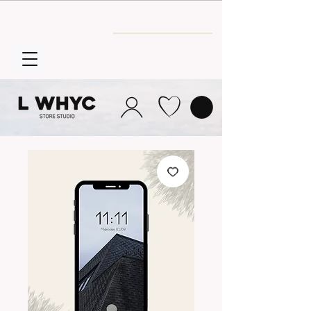
Envío GRATIS
a partir de 30€