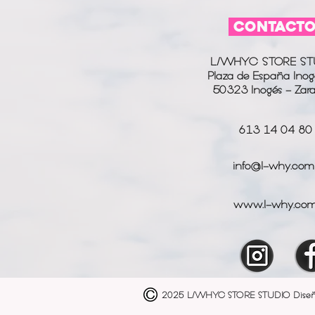
CONTACT
L/WHYC STORE ST
Plaza de España Inog
50323 Inogés - Zar
613 14 04 80
info@l-why.com
www.l-why.co
2025 L/WHYC STORE STUDIO
Dise