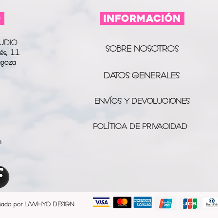
fines
publicitario
O
información
UDIO
SOBRE NOSOTROS
és, 11
agoza
DATOS GENERALES
ENVÍOS Y DEVOLUCIONES
POLÍTICA DE PRIVACIDAD
m
ñado por L/WHYC DESIGN