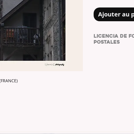
Ajouter au 
LICENCIA DE F
POSTALES
COPYRIGHT: L/
Al adquirir las foto
PHOTOGRAPHY,
ace
FOTOGRAFÍAS Y POS
Las postales digi
(FRANCE)
como fondo de pa
como su uso en m
Puedes compartir 
perfiles de redes
mencionando med
fotos.
@lwhyc_s
No
está permiti
realización de
co