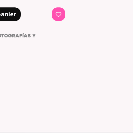
panier
OTOGRAFÍAS Y
WHYC PHOTOGRAPHY.
s y postales de L/WHYC
ptas
cumplir
con la
LICENCIA DE
TALES.
tales están destinadas a usarse
ntalla o salvapantallas, así
arcos de fotos digitales.
la fotografía o postal en tus
 sociales, bajo el etiquetando y
iante hashtag, al autor de las
torestudio
#lwhycphotography
da su
venta
así como la
pias
de la misma y su
uso
para