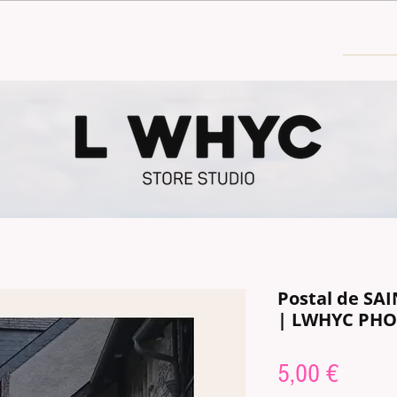
30€
Postal de SA
| LWHYC PH
Prix
5,00 €