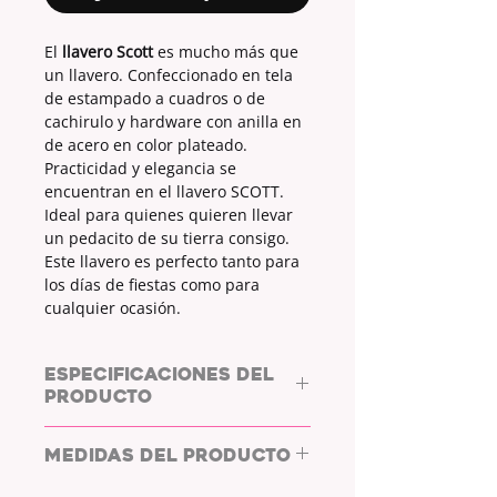
El
llavero Scott
es mucho más que
un llavero. Confeccionado en tela
de estampado a cuadros o de
cachirulo y hardware con anilla en
de acero en color plateado.
Practicidad y elegancia se
encuentran en el llavero SCOTT.
Ideal para quienes quieren llevar
un pedacito de su tierra consigo.
Este llavero es perfecto tanto para
los días de fiestas como para
cualquier ocasión.
ESPECIFICACIONES DEL
PRODUCTO
Llavero SCOTT by L/WHYC DESIGN
MEDIDAS DEL PRODUCTO
ESTAMPADO:
SÍ
TIPO DE ESTAMPADO:
CUADROS O
MEDIDAS LLAVERO LARGO:
16 x