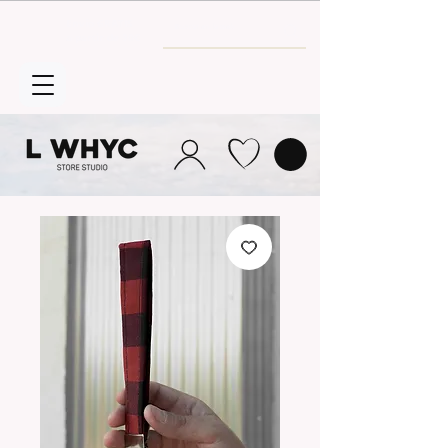
Envío GRATIS
a partir de 30€