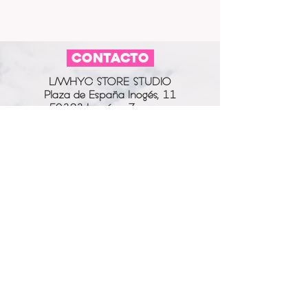
CACHIRULO
2.5cm
COLOR ESTAMPADO:
ROJO Y
MEDIDAS LLAVERO CORTO
:11 x
NEGRO
2.5cm
MATERIAL HARDWARE Y ANILLA:
CONTACTO
ACERO
COLOR HARDWARE Y ANILLA:
L/WHYC STORE STUDIO
PLATEADO
Plaza de España Inogés, 11
50323 Inogés - Zaragoza
613 14 04 80
info@l-why.com
www.l-why.com
información
SOBRE NOSOTROS
DATOS GENERALES
ENVÍOS Y DEVOLUCIONES
POLÍTICA DE PRIVACIDAD