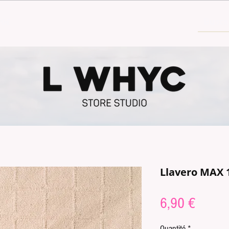
30€
Llavero MAX 
Prix
6,90 €
Quantité
*