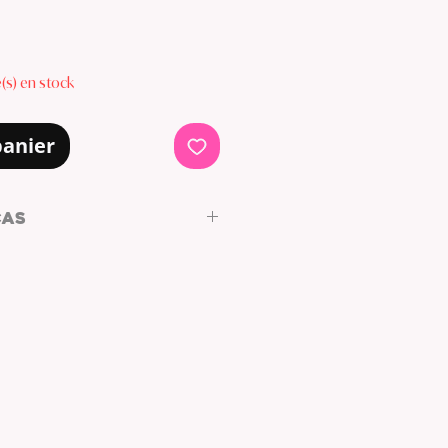
le(s) en stock
panier
CAS
DESIGN
m
: AMARILLO
ANILLA: PLATEADO