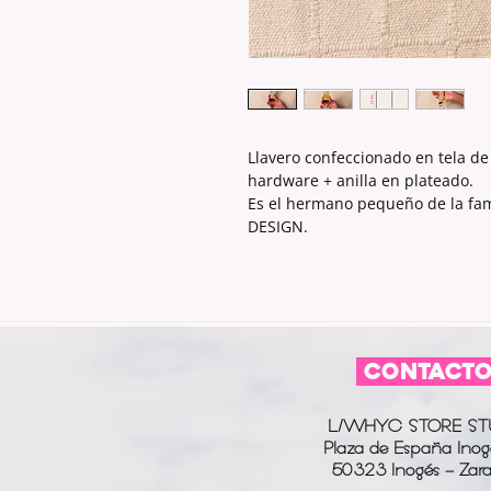
Llavero confeccionado en tela de
hardware + anilla en plateado.
Es el hermano pequeño de la fami
DESIGN.
CONTACT
L/WHYC STORE ST
Plaza de España Inog
50323 Inogés - Zar