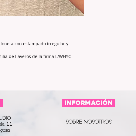
 loneta con estampado irregular y
lia de llaveros de la firma L/WHYC
O
información
UDIO
SOBRE NOSOTROS
és, 11
agoza