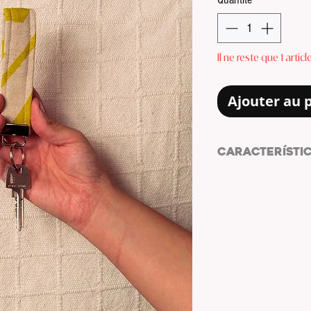
Il ne reste que 1 artic
Ajouter au 
CARACTERÍSTI
Llavero by LWHYC 
TELA: LONETA
MEDIDAS: 11 x 2.5c
ESTAMPADO: SÍ
COLOR ESTAMPADO
COLOR HARWARE Y 