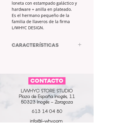
loneta con estampado galáctico y
hardware + anilla en plateado.
Es el hermano pequeño de la
familia de llaveros de la firma
L/WHYC DESIGN.
CARACTERÍSTICAS
Llavero by LWHYC DESIGN
TELA: LONETA
MEDIDAS: 11 x 2.5cm
ESTAMPADO: SÍ
CONTACTO
COLOR HARWARE Y ANILLA:
PLATEADO
L/WHYC STORE STUDIO
Plaza de España Inogés, 11
50323 Inogés - Zaragoza
613 14 04 80
info@l-why.com
www.l-why.com