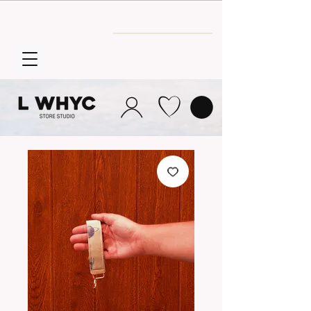
Envío GRATIS
a partir de 30€