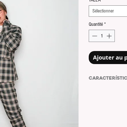
Sélectionner
Quantité
*
Ajouter au 
CARACTERÍSTI
JOLIE
CHAQUETA
TELA: 100% POLYES
COLOR: GRIS, BLA
ESTAMPADO: PRINCI
LARGURA: LARGOS
TALLAJE: Tallán per