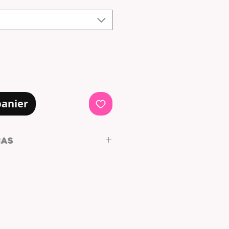
panier
CAS
TER
NCO, MOSTAZA
PE DE GALES
fecto.