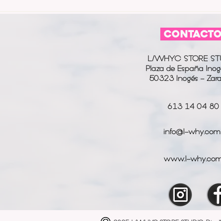
CONTACT
L/WHYC STORE ST
Plaza de España Inog
50323 Inogés - Zar
613 14 04 80
info@l-why.com
www.l-why.co