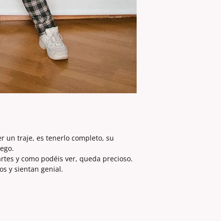
Os recomendamos que
la S y así sucesivam
Al igual que la ch
tamibén para chicas 
no.
La modelo mide 1.55 
r un traje, es tenerlo completo, su
ego.
artes y como podéis ver, queda precioso.
s y sientan genial.