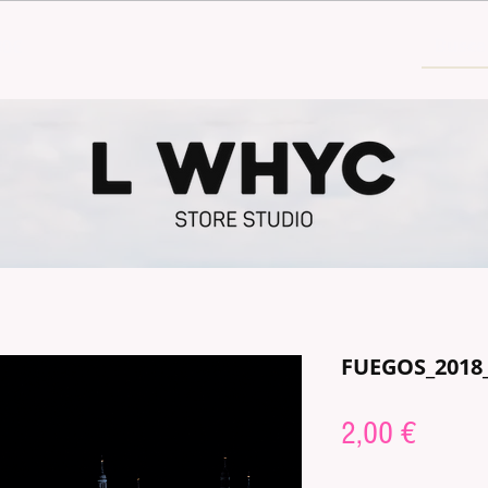
30€
FUEGOS_201
Prix
2,00 €