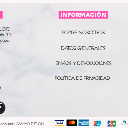
O
información
UDIO
SOBRE NOSOTROS
és, 11
agoza
DATOS GENERALES
ENVÍOS Y DEVOLUCIONES
POLÍTICA DE PRIVACIDAD
m
ñado por L/WHYC DESIGN