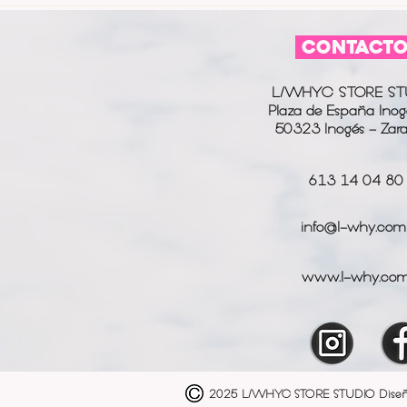
CONTACT
L/WHYC STORE ST
Plaza de España Inog
50323 Inogés - Zar
613 14 04 80
info@l-why.com
www.l-why.co
2025 L/WHYC STORE STUDIO
Dise