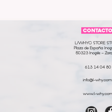
CONTACT
L/WHYC STORE ST
Plaza de España Inog
50323 Inogés - Zar
613 14 04 80
info@l-why.com
www.l-why.co