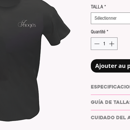
TALLA
*
Sélectionner
Quantité
*
Ajouter au 
ESPECIFICACIO
CAMISETA:
ROLY BE
GUÍA DE TALLA
155g/m2
COLOR CAMISETA:
ESTAMPADO:
LETRA
TALLA
CUIDADO DEL 
COLOR ESTAMPADO
TIPO DE ESTAMPAD
LAVADO:
XS
CAMISETA 