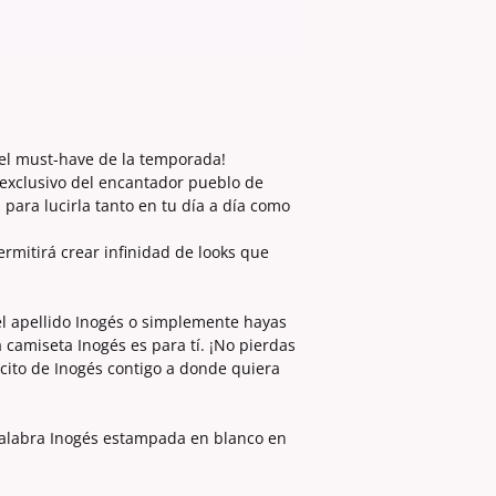
AGUA FRÍA, A NO MÁ
NO UTILICES DETE
S
BLANQUEADORES
SECADORA:
M
NO
TENDIDO:
CAMISETA
PLANCHADO:
L
CAMIS
PON UN PAÑO ENTRE
 el must-have de la temporada!
ESTAMPACIÓN
XL
xclusivo del encantador pueblo de
 para lucirla tanto en tu día a día como
2XL
ermitirá crear infinidad de looks que
3XL
4XL
 el apellido Inogés o simplemente hayas
a camiseta Inogés es para tí. ¡No pierdas
Las camisetas mode
cito de Inogés contigo a donde quiera
negro dan menos tal
te recomiendo que t
lleves habitualmemt
palabra Inogés estampada en blanco en