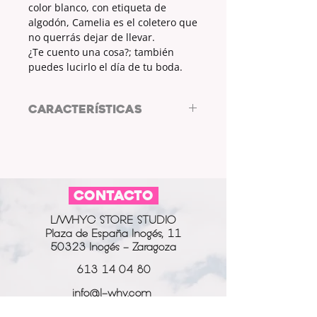
color blanco, con etiqueta de
algodón, Camelia es el coletero que
no querrás dejar de llevar.
¿Te cuento una cosa?; también
puedes lucirlo el día de tu boda.
CARACTERÍSTICAS
Coletero CAMELIA by L/WHYC
DESIGN
TELA: SATÉN
COLOR: BLANCO
CONTACTO
ETIQUETA: SÍ
TELA ETIQUETA: ALGODÓN
L/WHYC STORE STUDIO
________________________________________
Plaza de España Inogés, 11
___________________________
50323 Inogés - Zaragoza
MODO DE LAVADO
Lavar a mano o en la lavadora a
613 14 04 80
un máximo de 30º
info@l-why.com
www.l-why.com