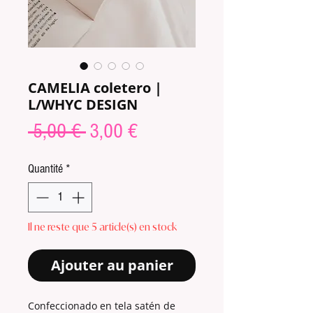
CAMELIA coletero |
L/WHYC DESIGN
Prix
Prix
 5,00 € 
3,00 €
original
promotionnel
Quantité
*
Il ne reste que 5 article(s) en stock
Ajouter au panier
Confeccionado en tela satén de