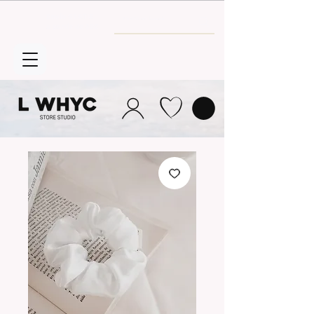
Envío GRATIS
a partir de 30€