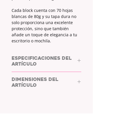
Cada block cuenta con 70 hojas
blancas de 80g y su tapa dura no
solo proporciona una excelente
protección, sino que también
añade un toque de elegancia a tu
escritorio o mochila.
ESPECIFICACIONES DEL
ARTÍCULO
BLOCK DE NOTAS / NOTEBLOCK
DIMENSIONES DEL
TAPA DURA
ARTÍCULO
COLOR TAPA:
AZUL
ESTAMPADO:
SÍ
MEDIAS:
18 x 9
TIPO DE ESTAMPADO:
DIBUJOS DE
NUBES
HOJAS:
70
G/HOJA:
70g
CONTACTO
COLOR HOJAS:
BLANCO