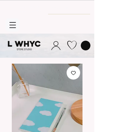
Envío GRATIS
a partir de 30€