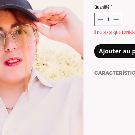
Quantité
*
Il ne reste que 1 artic
Ajouter au 
CARACTERÍSTI
Pendientes dorados
Forma circular.
Charm: cola de ball