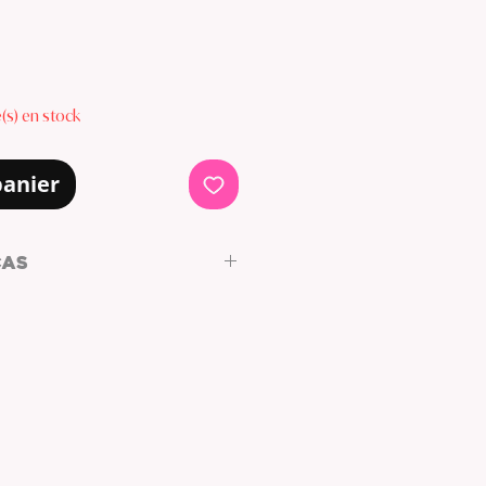
le(s) en stock
panier
CAS
 de acero.
ena.