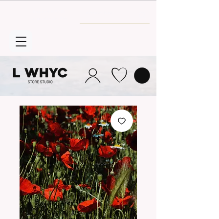
Envío GRATIS
a partir de 30€