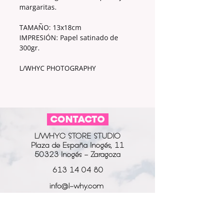
margaritas.
TAMAÑO: 13x18cm
IMPRESIÓN: Papel satinado de
300gr.
L/WHYC PHOTOGRAPHY
CONTACTO
L/WHYC STORE STUDIO
Plaza de España Inogés, 11
50323 Inogés - Zaragoza
613 14 04 80
info@l-why.com
www.l-why.com