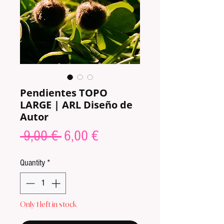
Pendientes TOPO
LARGE | ARL Diseño de
Autor
Regular
Sale
 9,00 € 
6,00 €
Price
Price
Quantity
*
Only 1 left in stock