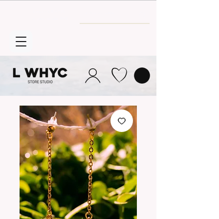
Envío GRATIS
a partir de 30€