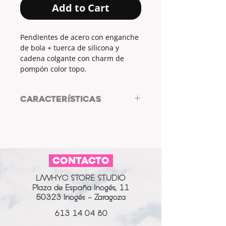
Add to Cart
Pendientes de acero con enganche
de bola + tuerca de silicona y
cadena colgante con charm de
pompón color topo.
CARACTERÍSTICAS
Pendientes de acero by ARL Diseño
de Autor.
Enganche de bola + tuerca de
silicona.
CONTACTO
Cadena colgante.
COLOR ENGANCHE + CADENA:
L/WHYC STORE STUDIO
dorado.
Plaza de España Inogés, 11
CHARM:
pompón.
50323 Inogés - Zaragoza
COLOR CHARM:
topo.
613 14 04 80