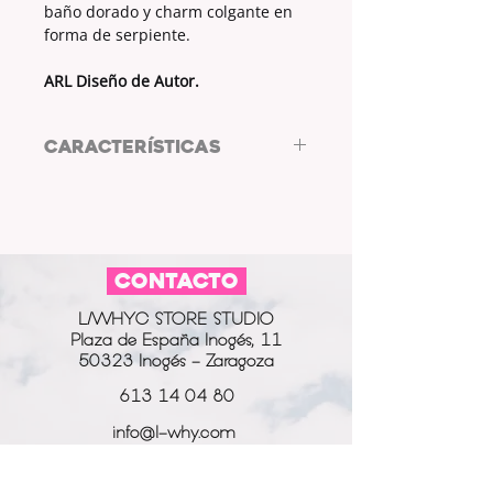
baño dorado y charm colgante en
forma de serpiente.
ARL Diseño de Autor.
CARACTERÍSTICAS
Pendientes de acero.
ARL Diseño de Autor.
CONTACTO
L/WHYC STORE STUDIO
Plaza de España Inogés, 11
50323 Inogés - Zaragoza
613 14 04 80
info@l-why.com
www.l-why.com