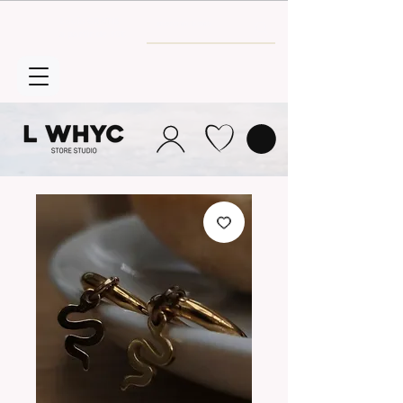
Envío GRATIS
a partir de 30€