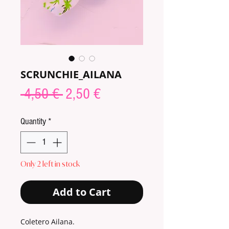
SCRUNCHIE_AILANA
Regular
Sale
 4,50 € 
2,50 €
Price
Price
Quantity
*
Only 2 left in stock
Add to Cart
Coletero Ailana.