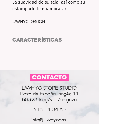
La suavidad de su tela, así como su
estampado te enamorarán.
L/WHYC DESIGN
CARACTERÍSTICAS
COLOR: BLANCO
YESTAMPADO MULTICOLOR
ESTAMPADO: CASAS, PALMERAS Y
PIÑAS
CONTACTO
MEDIDAS COLETERO: 50cm X 5cm
MEDIAS GOMA: 21cm.
L/WHYC STORE STUDIO
Plaza de España Inogés, 11
50323 Inogés - Zaragoza
613 14 04 80
info@l-why.com
www.l-why.com