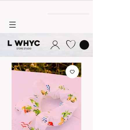
Envío GRATIS
a partir de 30€