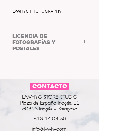
L/WHYC PHOTOGRAPHY
LICENCIA DE
FOTOGRAFÍAS Y
POSTALES
COPYRIGHT: L/WHYC
PHOTOGRAPHY.
Al adquirir las fotos y postales de
L/WHYC
CONTACTO
PHOTOGRAPHY,
aceptas
cumplir
co
n la
LICENCIA DE FOTOGRAFÍAS Y
L/WHYC STORE STUDIO
POSTALES.
Plaza de España Inogés, 11
Las postales digitales están
50323 Inogés - Zaragoza
destinadas a usarse como fondo
de pantalla o salvapantallas, así
613 14 04 80
como su uso en marcos de fotos
info@l-why.com
digitales.
Puedes compartir la fotografía o