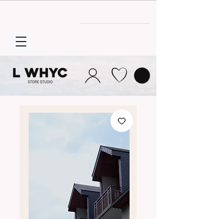
Envío GRATIS
a partir de 30€